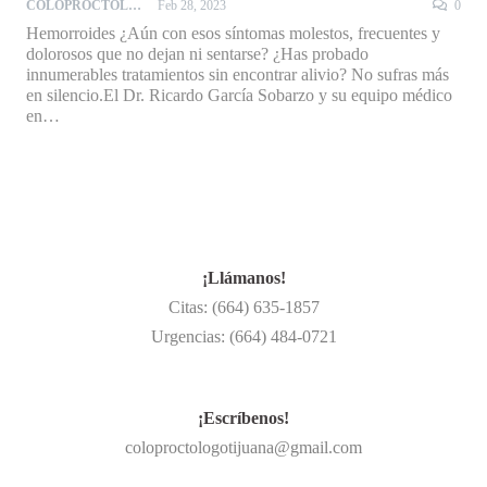
COLOPROCTOLOGO
Feb 28, 2023
0
Hemorroides ¿Aún con esos síntomas molestos, frecuentes y
dolorosos que no dejan ni sentarse? ¿Has probado
innumerables tratamientos sin encontrar alivio? No sufras más
en silencio.El Dr. Ricardo García Sobarzo y su equipo médico
en…
¡Llámanos!
Citas: (664) 635-1857
Urgencias: (664) 484-0721
¡Escríbenos!
coloproctologotijuana@gmail.com