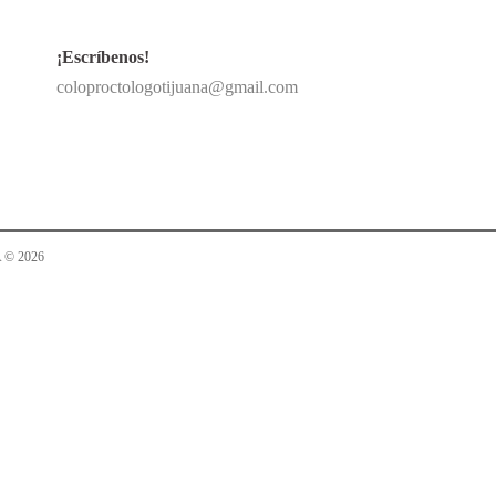
¡Escríbenos!
coloproctologotijuana@gmail.com
 © 2026