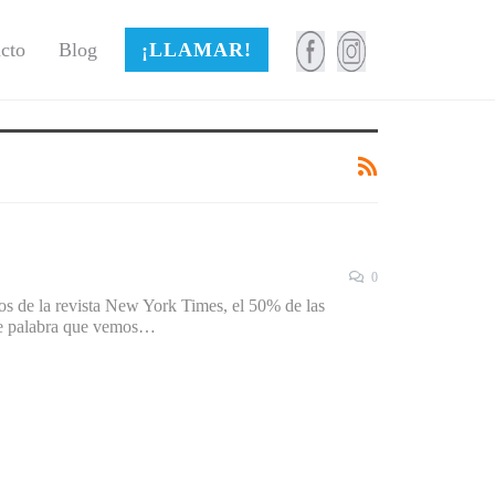
cto
Blog
¡LLAMAR!
0
s de la revista New York Times, el 50% de las
ple palabra que vemos…