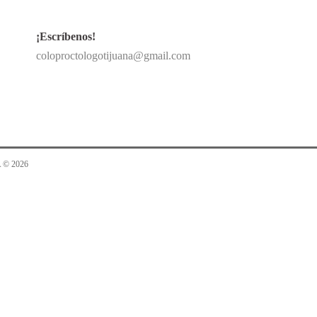
¡Escríbenos!
coloproctologotijuana@gmail.com
 © 2026