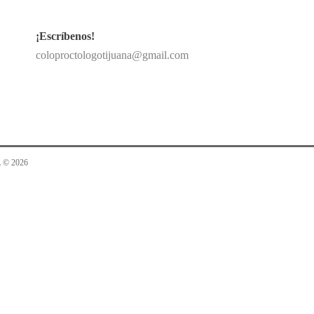
¡Escríbenos!
coloproctologotijuana@gmail.com
 © 2026