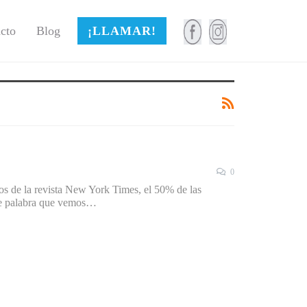
cto
Blog
¡LLAMAR!
0
s de la revista New York Times, el 50% de las
ple palabra que vemos…