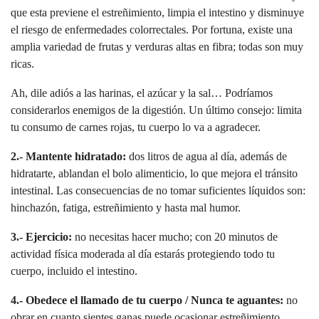
que esta previene el estreñimiento, limpia el intestino y disminuye
el riesgo de
enfermedades colorrectales
. Por fortuna, existe una
amplia variedad de frutas y verduras altas en fibra; todas son muy
ricas.
Ah, dile adiós a las harinas, el azúcar y la sal… Podríamos
considerarlos enemigos de la digestión. Un último consejo: limita
tu consumo de carnes rojas, tu cuerpo lo va a agradecer.
2.- Mantente hidratado:
dos litros de agua al día, además de
hidratarte, ablandan el bolo alimenticio, lo que mejora el tránsito
intestinal. Las consecuencias de no tomar suficientes líquidos son:
hinchazón, fatiga, estreñimiento y hasta mal humor.
3.- Ejercicio:
no necesitas hacer mucho; con 20 minutos de
actividad física moderada al día estarás protegiendo todo tu
cuerpo, incluido el intestino.
4.- Obedece el llamado de tu cuerpo / Nunca te aguantes:
no
obrar en cuanto sientes ganas puede ocasionar estreñimiento,