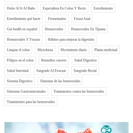
Dolor Al Ir Al Baño
Especialista En Colon Y Recto
Estreñimiento
Estreñimiento qué hacer
Fermentados
Fisura Anal
Gut health en español
Hemorroides
Hemorroides En Tijuana
Hemorroides Y Fisuras
Hábitos para mejorar la digestión
Limpiar el colon
Microbiota
Movimiento diario
Planta medicinal
Pólipos en el colon
Remedios caseros
Salud Digestiva
Salud Intestinal
Sangrado Al Evacuar
Sangrado Rectal
Sistema Digestivo
Síntomas de las hemorroides
Síntomas Gastrointestinales
Tratamientos contra las hemorroides
Tratamientos para las hemorroides