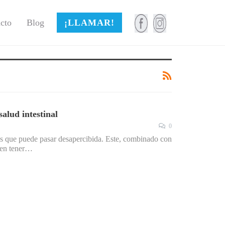
cto
Blog
¡LLAMAR!
salud intestinal
0
és que puede pasar desapercibida. Este, combinado con
elen tener…