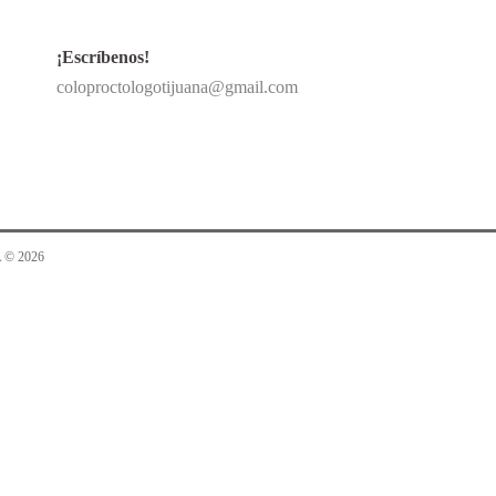
¡Escríbenos!
coloproctologotijuana@gmail.com
 © 2026