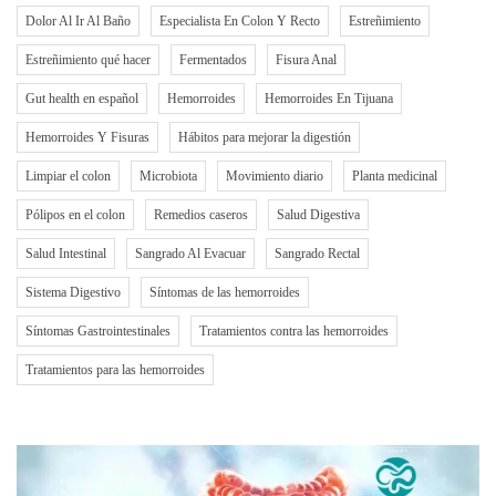
Dolor Al Ir Al Baño
Especialista En Colon Y Recto
Estreñimiento
Estreñimiento qué hacer
Fermentados
Fisura Anal
Gut health en español
Hemorroides
Hemorroides En Tijuana
Hemorroides Y Fisuras
Hábitos para mejorar la digestión
Limpiar el colon
Microbiota
Movimiento diario
Planta medicinal
Pólipos en el colon
Remedios caseros
Salud Digestiva
Salud Intestinal
Sangrado Al Evacuar
Sangrado Rectal
Sistema Digestivo
Síntomas de las hemorroides
Síntomas Gastrointestinales
Tratamientos contra las hemorroides
Tratamientos para las hemorroides