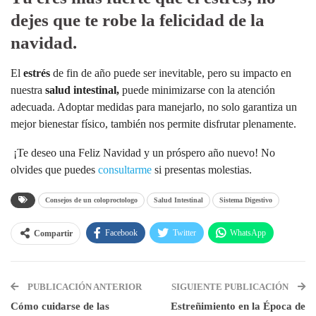
dejes que te robe la felicidad de la
navidad.
El
estrés
de fin de año puede ser inevitable, pero su impacto en
nuestra
salud intestinal,
puede minimizarse con la atención
adecuada. Adoptar medidas para manejarlo, no solo garantiza un
mejor bienestar físico, también nos permite disfrutar plenamente.
¡Te deseo una Feliz Navidad y un próspero año nuevo! No
olvides que puedes
consultarme
si presentas molestias.
Consejos de un coloproctologo
Salud Intestinal
Sistema Digestivo
Facebook
Twitter
WhatsApp
Compartir
Linkedin
Pinterest
Email
PUBLICACIÓN ANTERIOR
SIGUIENTE PUBLICACIÓN
Cómo cuidarse de las
Estreñimiento en la Época de