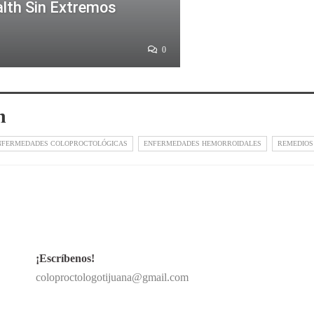
alth Sin Extremos
0
n
NFERMEDADES COLOPROCTOLÓGICAS
ENFERMEDADES HEMORROIDALES
REMEDIOS
¡Escríbenos!
coloproctologotijuana@gmail.com