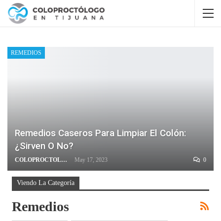
REMEDIOS
Remedios Caseros Para Limpiar El Colón:
¿sirven O No?
COLOPROCTOLOGO
May 17, 2023
0
Viendo La Categoría
Remedios