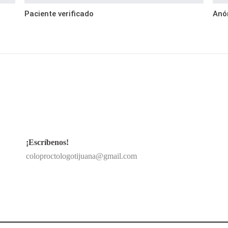
Paciente verificado
Anó
¡Escríbenos!
coloproctologotijuana@gmail.com