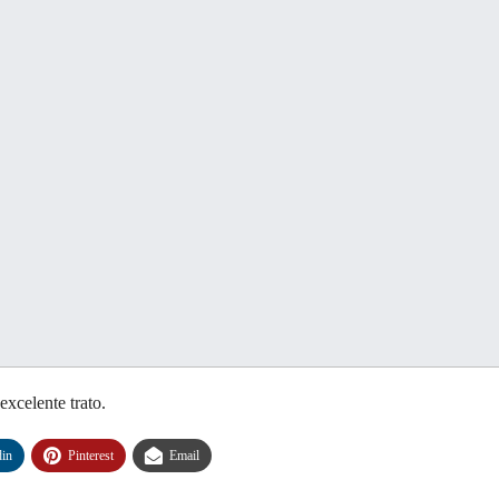
excelente trato.
din
Pinterest
Email